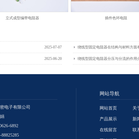
立式成型编带电阻器
插件色环电阻
2025-07-07
绕线型固定电阻器在结构与材料方面
2025-06-20
绕线型固定电阻器分压与分流的作用
网站导航
密电子有限公司
网站首页
关
娟
产品展示
新
626-6892
在线留言
联
88825285